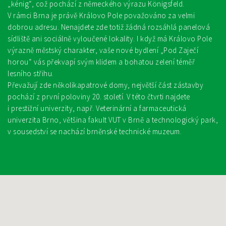
„kénig“, což pochází z německého výrazu Königsfeld.
V rámci Brna je právě Královo Pole považováno za velmi
dobrou adresu. Nenajdete zde totiž žádná rozsáhlá panelová
sídliště ani sociálně vyloučené lokality. I když má Královo Pole
výrazně městský charakter, vaše nové bydlení „Pod Zaječí
horou“ vás překvapí svým klidem a bohatou zelení téměř
lesního střihu.
Převažují zde několikapatrové domy, největší část zástavby
pochází z první poloviny 20. století. V této čtvrti najdete
i prestižní univerzity, např. Veterinární a farmaceutická
univerzita Brno, většina fakult VUT v Brně a technologický park,
v sousedství se nachází brněnské technické muzeum.