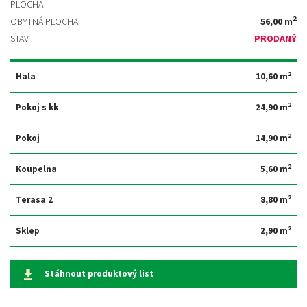
PLOCHA
2
OBYTNÁ PLOCHA
56,00 m
STAV
PRODANÝ
2
Hala
10,60 m
2
Pokoj s kk
24,90 m
2
Pokoj
14,90 m
2
Koupelna
5,60 m
2
Terasa 2
8,80 m
2
Sklep
2,90 m
Stáhnout produktový list