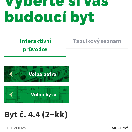
Vyberte si
váš
budoucí byt
Interaktivní
Tabulkový seznam
průvodce
Volba patra
Volba bytu
Byt č. 4.4 (2+kk)
2
PODLAHOVÁ
58,60 m