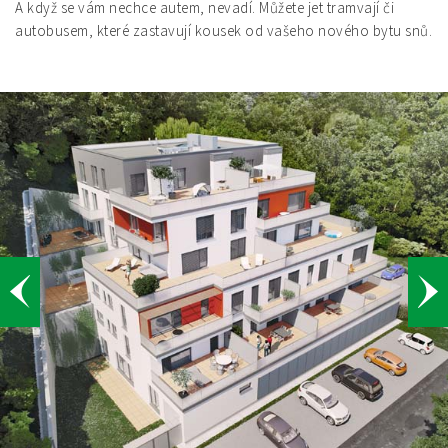
A když se vám nechce autem, nevadí. Můžete jet tramvají či
autobusem, které zastavují kousek od vašeho nového bytu snů.
Předchozí
Da