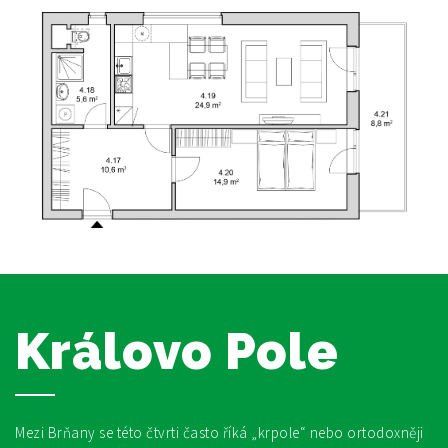
Královo Pole
Mezi Brňany se této čtvrti často říká „krpole“ nebo ortodoxněji