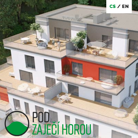
CS
/
EN