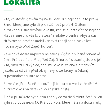
Lokalita
Víte, ve kterém českém městě se lidem žije nejlépe? Je to právě
Brno, které jsme vybrali pro náš nový projekt. S citem
a rozvahou jsme vybírali lokalitu, kde se budete cítit co nejlépe.
Hledali jsme pro vás klid a zeleň nedaleko centra. Abyste čas
strávený na cestách mohli věnovat raději sobě, ve vašem
novém bytě „Pod Zaječí horou“.
Vaše nové doma najdete v nejzelenější části oblíbené brněnské
čtvrti Královo Pole. Vilu „Pod Zaječí horou“ si zamilujete pro její
klid, okouzlující výhled, spoustu okolní zeleně a především
jistotu, že už vám před okny nevyroste žádný nečekaný
supermarket ani mrakodrap.
Žít ve Vile „Pod Zaječí horou“ je jistotou pro vás i vaše děti. V
blízkém okolí najdete školky i dětská hřiště.
Z nákupu můžete být autem zpátky doma do 5 minut. Stačí si jen
vybrat Globus nebo NC Královo Pole, které máte na dosah ruky.