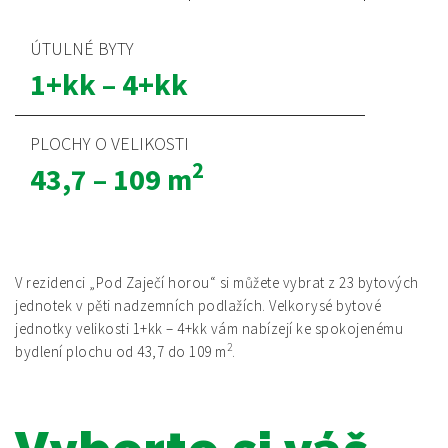
ÚTULNÉ BYTY
1+kk – 4+kk
PLOCHY O VELIKOSTI
2
43,7 – 109 m
V rezidenci „Pod Zaječí horou“ si můžete vybrat z 23 bytových
jednotek v pěti nadzemních podlažích. Velkorysé bytové
jednotky velikosti 1+kk – 4+kk vám nabízejí ke spokojenému
2
bydlení plochu od 43,7 do 109 m
.