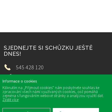
SJEDNEJTE SI SCHŮZKU JEŠTĚ
DNES!
545 428 120
reko@reko.cz
Informace o cookies
Kliknutím na „Přijmout cookies“ nám poskytnete souhlas ke
zpracování všech námi využívaných cookies, což pomáhá
zejména s fungováním webové stránky a analýzou využití dat.
Zjistit více